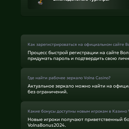
Как зарегистрироваться на официальном сайте В
Процесс быстрой регистрации на сайте Вол
придумать пароль и подтвердить свою личн
Где найти рабочее зеркало Volna Casino?
Актуальное зеркало можно найти на официа
без ограничений.
Какие бонусы доступны новым игрокам в Казино 
Новые игроки получают приветственный бо
VolnaBonus2024.