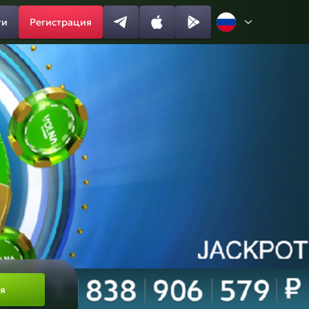
ти
Регистрация
я