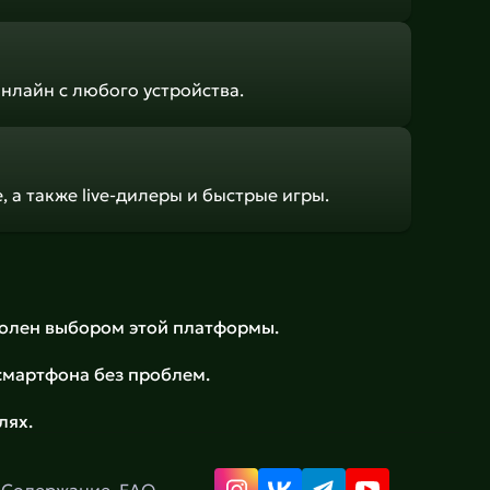
нлайн с любого устройства.
e, а также live-дилеры и быстрые игры.
волен выбором этой платформы.
 смартфона без проблем.
лях.
Содержание
FAQ