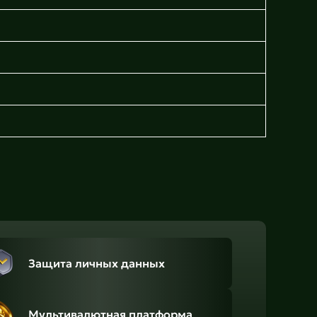
Защита личных данных
Мультивалютная платформа