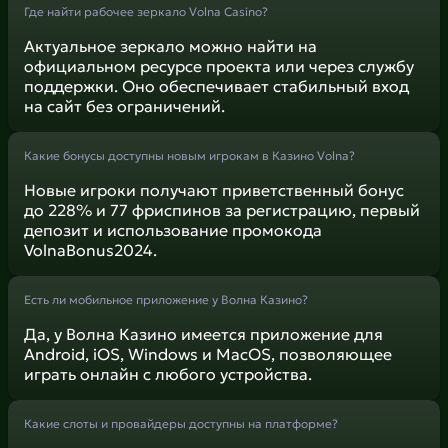
Где найти рабочее зеркало Volna Casino?
Актуальное зеркало можно найти на
официальном ресурсе проекта или через службу
поддержки. Оно обеспечивает стабильный вход
на сайт без ограничений.
Какие бонусы доступны новым игрокам в Казино Volna?
Новые игроки получают приветственный бонус
до 228% и 77 фриспинов за регистрацию, первый
депозит и использование промокода
VolnaBonus2024.
Есть ли мобильное приложение у Волна Казино?
Да, у Волна Казино имеется приложение для
Android, iOS, Windows и MacOS, позволяющее
играть онлайн с любого устройства.
Какие слоты и провайдеры доступны на платформе?