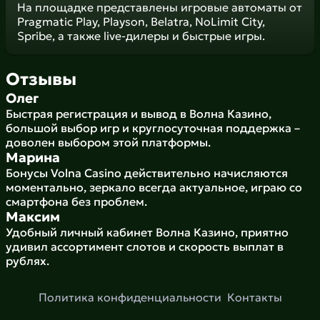
На площадке представлены игровые автоматы от
Pragmatic Play, Playson, Belatra, NoLimit City,
Spribe, а также live-дилеры и быстрые игры.
Отзывы
Олег
Быстрая регистрация и вывод в Волна Казино,
большой выбор игр и круглосуточная поддержка –
доволен выбором этой платформы.
Марина
Бонусы Volna Casino действительно начисляются
моментально, зеркало всегда актуальное, играю со
смартфона без проблем.
Максим
Удобный личный кабинет Волна Казино, приятно
удивил ассортимент слотов и скорость выплат в
рублях.
Политика конфиденциальности
Контакты