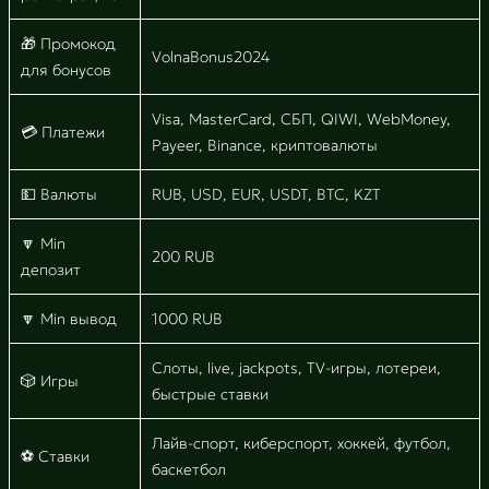
🎁 Промокод
VolnaBonus2024
для бонусов
Visa, MasterCard, СБП, QIWI, WebMoney,
💳 Платежи
Payeer, Binance, криптовалюты
💵 Валюты
RUB, USD, EUR, USDT, BTC, KZT
🔽 Min
200 RUB
депозит
🔽 Min вывод
1000 RUB
Слоты, live, jackpots, TV-игры, лотереи,
🎲 Игры
быстрые ставки
Лайв-спорт, киберспорт, хоккей, футбол,
⚽ Ставки
баскетбол