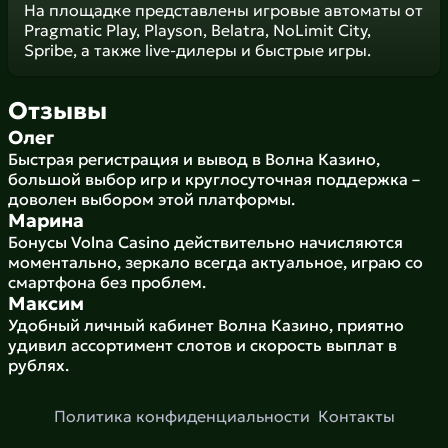
На площадке представлены игровые автоматы от
Pragmatic Play, Playson, Belatra, NoLimit City,
Spribe, а также live-дилеры и быстрые игры.
Отзывы
Олег
Быстрая регистрация и вывод в Волна Казино,
большой выбор игр и круглосуточная поддержка –
доволен выбором этой платформы.
Марина
Бонусы Volna Casino действительно начисляются
моментально, зеркало всегда актуальное, играю со
смартфона без проблем.
Максим
Удобный личный кабинет Волна Казино, приятно
удивил ассортимент слотов и скорость выплат в
рублях.
Политика конфиденциальности
Контакты