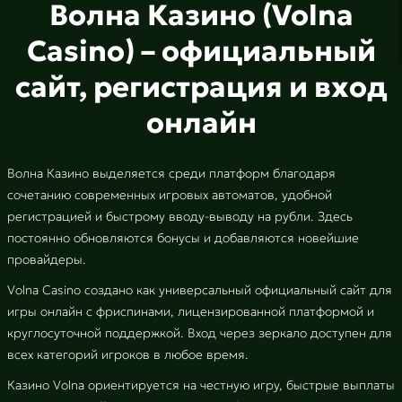
Волна Казино (Volna
Casino) – официальный
сайт, регистрация и вход
онлайн
Волна Казино выделяется среди платформ благодаря
сочетанию современных игровых автоматов, удобной
регистрацией и быстрому вводу-выводу на рубли. Здесь
постоянно обновляются бонусы и добавляются новейшие
провайдеры.
Volna Casino создано как универсальный официальный сайт для
игры онлайн с фриспинами, лицензированной платформой и
круглосуточной поддержкой. Вход через зеркало доступен для
всех категорий игроков в любое время.
Казино Volna ориентируется на честную игру, быстрые выплаты