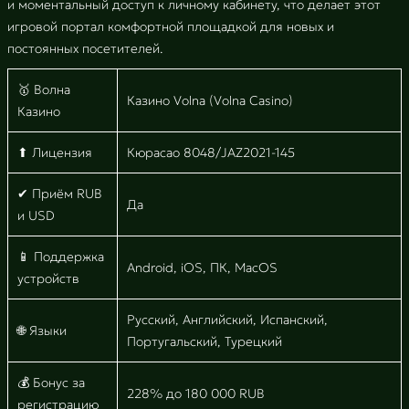
и моментальный доступ к личному кабинету, что делает этот
игровой портал комфортной площадкой для новых и
постоянных посетителей.
🥇 Волна
Казино Volna (Volna Casino)
Казино
⬆ Лицензия
Кюрасао 8048/JAZ2021-145
✔ Приём RUB
Да
и USD
📱 Поддержка
Android, iOS, ПК, MacOS
устройств
Русский, Английский, Испанский,
🌐 Языки
Португальский, Турецкий
💰 Бонус за
228% до 180 000 RUB
регистрацию