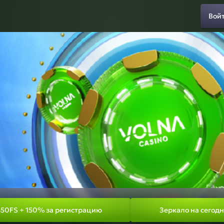
Вой
450FS + 150% за регистрацию
Зеркало на сегодн