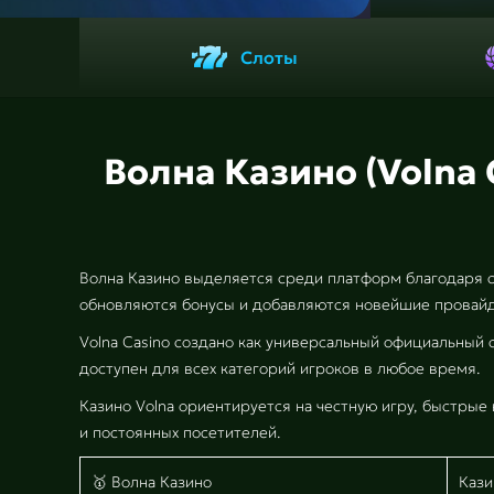
Слоты
Волна Казино (Volna 
Волна Казино выделяется среди платформ благодаря с
обновляются бонусы и добавляются новейшие провай
Volna Casino создано как универсальный официальный
доступен для всех категорий игроков в любое время.
Казино Volna ориентируется на честную игру, быстрые
и постоянных посетителей.
🥇 Волна Казино
Кази