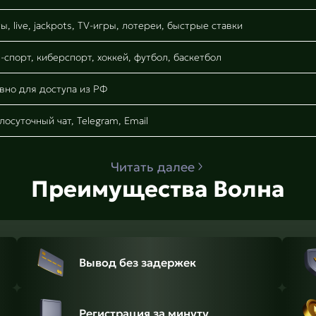
ы, live, jackpots, TV-игры, лотереи, быстрые ставки
-спорт, киберспорт, хоккей, футбол, баскетбол
вно для доступа из РФ
лосуточный чат, Telegram, Email
Читать далее
Преимущества Волна
Вывод без задержек
Регистрация за минуту