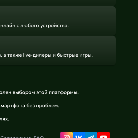
нлайн с любого устройства.
e, а также live-дилеры и быстрые игры.
волен выбором этой платформы.
 смартфона без проблем.
лях.
Содержание
FAQ