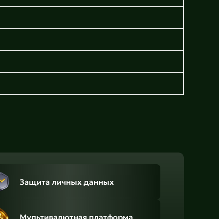
Защита личных данных
Мультивалютная платформа