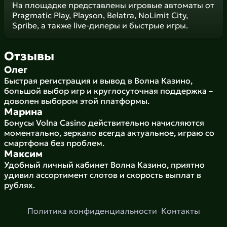
На площадке представлены игровые автоматы от
Pragmatic Play, Playson, Belatra, NoLimit City,
Spribe, а также live-дилеры и быстрые игры.
Отзывы
Олег
Быстрая регистрация и вывод в Волна Казино,
большой выбор игр и круглосуточная поддержка –
доволен выбором этой платформы.
Марина
Бонусы Volna Casino действительно начисляются
моментально, зеркало всегда актуальное, играю со
смартфона без проблем.
Максим
Удобный личный кабинет Волна Казино, приятно
удивил ассортимент слотов и скорость выплат в
рублях.
Политика конфиденциальности
Контакты