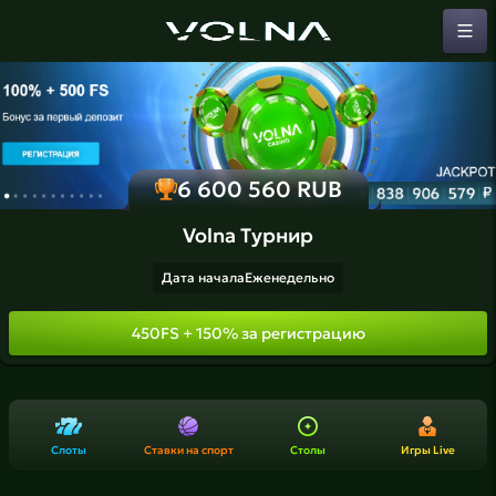
6 600 560 RUB
Volna Турнир
Дата начала
Еженедельно
450FS + 150% за регистрацию
Слоты
Ставки на спорт
Столы
Игры Live