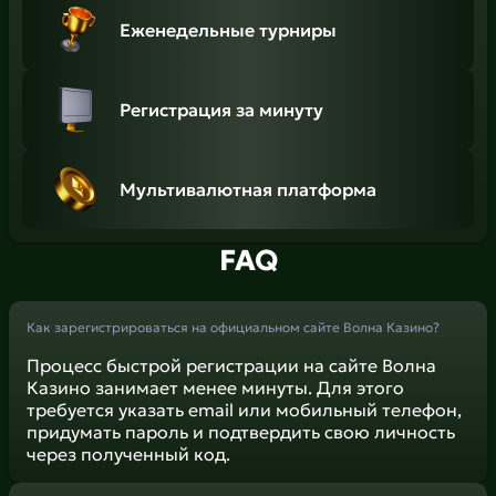
Еженедельные турниры
Регистрация за минуту
Мультивалютная платформа
FAQ
Как зарегистрироваться на официальном сайте Волна Казино?
Процесс быстрой регистрации на сайте Волна
Казино занимает менее минуты. Для этого
требуется указать email или мобильный телефон,
придумать пароль и подтвердить свою личность
через полученный код.