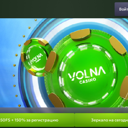
Вой
450FS + 150% за регистрацию
Зеркало на сегодн