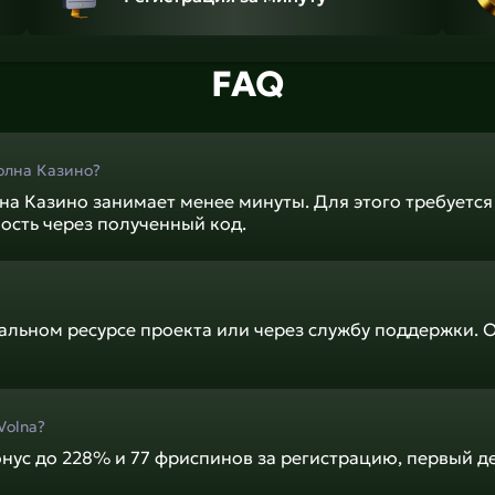
FAQ
олна Казино?
на Казино занимает менее минуты. Для этого требуется
ость через полученный код.
льном ресурсе проекта или через службу поддержки. О
Volna?
нус до 228% и 77 фриспинов за регистрацию, первый д