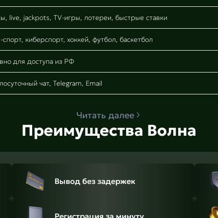
ы, live, jackpots, TV-игры, лотереи, быстрые ставки
-спорт, киберспорт, хоккей, футбол, баскетбол
вно для доступа из РФ
лосуточный чат, Telegram, Email
Читать далее
Преимущества Волна
Вывод без задержек
Регистрация за минуту