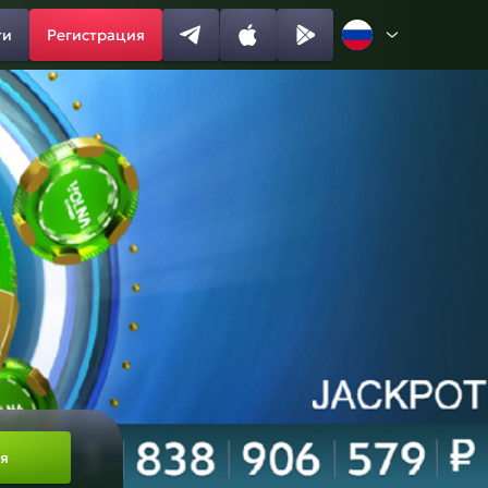
ти
Регистрация
я