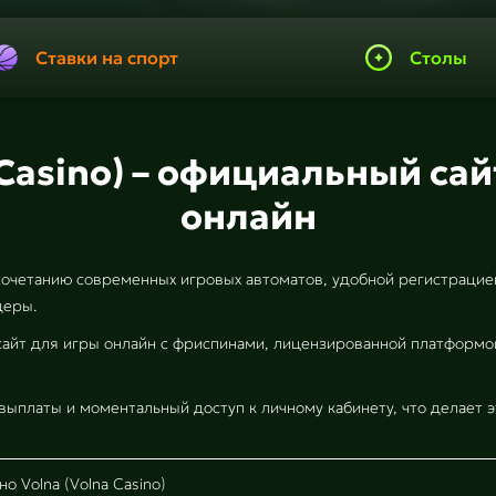
Ставки на спорт
Столы
Casino) – официальный сай
онлайн
очетанию современных игровых автоматов, удобной регистрацией
деры.
 сайт для игры онлайн с фриспинами, лицензированной платформо
 выплаты и моментальный доступ к личному кабинету, что делает
но Volna (Volna Casino)