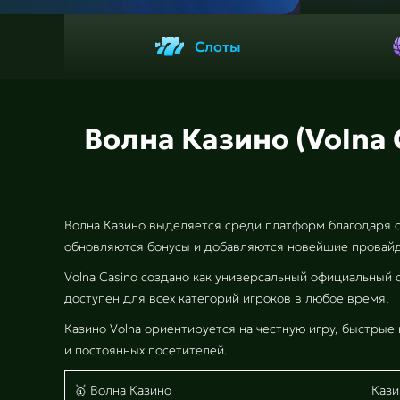
Слоты
Волна Казино (Volna 
Волна Казино выделяется среди платформ благодаря с
обновляются бонусы и добавляются новейшие провай
Volna Casino создано как универсальный официальный
доступен для всех категорий игроков в любое время.
Казино Volna ориентируется на честную игру, быстрые
и постоянных посетителей.
🥇 Волна Казино
Кази