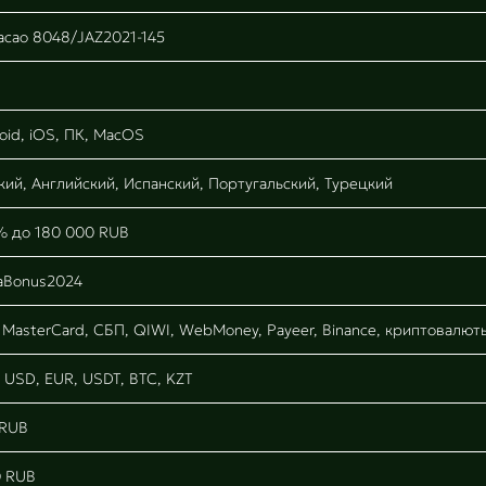
сао 8048/JAZ2021-145
oid, iOS, ПК, MacOS
кий, Английский, Испанский, Португальский, Турецкий
 до 180 000 RUB
aBonus2024
, MasterCard, СБП, QIWI, WebMoney, Payeer, Binance, криптовалют
 USD, EUR, USDT, BTC, KZT
 RUB
0 RUB