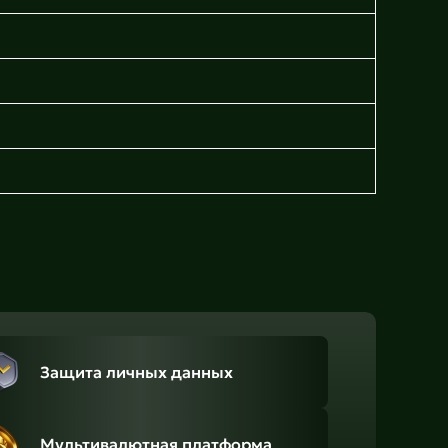
Защита личных данных
Мультивалютная платформа