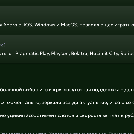
я Android, iOS, Windows и MacOS, позволяющее играть о
ме?
т Pragmatic Play, Playson, Belatra, NoLimit City, Sprib
, большой выбор игр и круглосуточная поддержка – до
ся моментально, зеркало всегда актуальное, играю со
о удивил ассортимент слотов и скорость выплат в руб
Ответственная игра
Условия использования
Лицензия