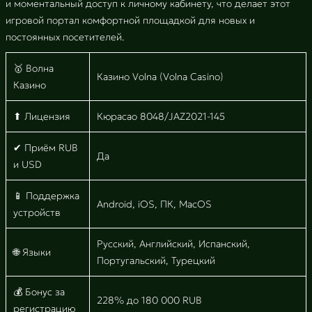
и моментальный доступ к личному кабинету, что делает этот
игровой портал комфортной площадкой для новых и
постоянных посетителей.
🥇 Волна
Казино Volna (Volna Casino)
Казино
⬆ Лицензия
Кюрасао 8048/JAZ2021-145
✔ Приём RUB
Да
и USD
📱 Поддержка
Android, iOS, ПК, MacOS
устройств
Русский, Английский, Испанский,
🌐 Языки
Португальский, Турецкий
💰 Бонус за
228% до 180 000 RUB
регистрацию