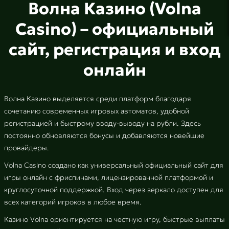
Волна Казино (Volna
Casino) – официальный
сайт, регистрация и вход
онлайн
Волна Казино выделяется среди платформ благодаря
сочетанию современных игровых автоматов, удобной
регистрацией и быстрому вводу-выводу на рубли. Здесь
постоянно обновляются бонусы и добавляются новейшие
провайдеры.
Volna Casino создано как универсальный официальный сайт для
игры онлайн с фриспинами, лицензированной платформой и
круглосуточной поддержкой. Вход через зеркало доступен для
всех категорий игроков в любое время.
Казино Volna ориентируется на честную игру, быстрые выплаты