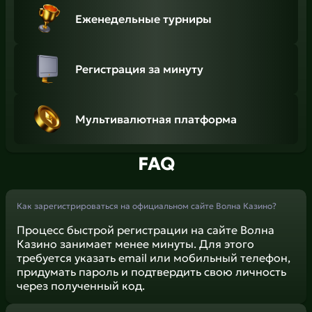
Еженедельные турниры
Регистрация за минуту
Мультивалютная платформа
FAQ
Как зарегистрироваться на официальном сайте Волна Казино?
Процесс быстрой регистрации на сайте Волна
Казино занимает менее минуты. Для этого
требуется указать email или мобильный телефон,
придумать пароль и подтвердить свою личность
через полученный код.