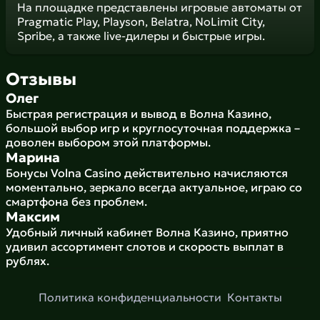
На площадке представлены игровые автоматы от
Pragmatic Play, Playson, Belatra, NoLimit City,
Spribe, а также live-дилеры и быстрые игры.
Отзывы
Олег
Быстрая регистрация и вывод в Волна Казино,
большой выбор игр и круглосуточная поддержка –
доволен выбором этой платформы.
Марина
Бонусы Volna Casino действительно начисляются
моментально, зеркало всегда актуальное, играю со
смартфона без проблем.
Максим
Удобный личный кабинет Волна Казино, приятно
удивил ассортимент слотов и скорость выплат в
рублях.
Политика конфиденциальности
Контакты