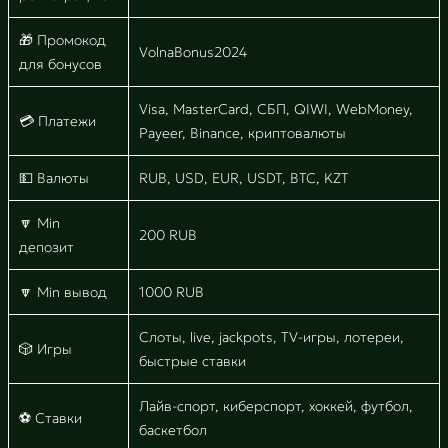
🎁 Промокод
VolnaBonus2024
для бонусов
Visa, MasterCard, СБП, QIWI, WebMoney,
💳 Платежи
Payeer, Binance, криптовалюты
💵 Валюты
RUB, USD, EUR, USDT, BTC, KZT
🔽 Min
200 RUB
депозит
🔽 Min вывод
1000 RUB
Слоты, live, jackpots, TV-игры, лотереи,
🎲 Игры
быстрые ставки
Лайв-спорт, киберспорт, хоккей, футбол,
⚽ Ставки
баскетбол