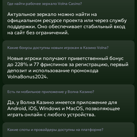
Где найти рабочее зеркало Volna Casino?
Актуальное зеркало можно найти на
официальном ресурсе проекта или через службу
поддержки. Оно обеспечивает стабильный вход
на сайт без ограничений.
Какие бонусы доступны новым игрокам в Казино Volna?
Новые игроки получают приветственный бонус
до 228% и 77 фриспинов за регистрацию, первый
депозит и использование промокода
VolnaBonus2024.
Есть ли мобильное приложение у Волна Казино?
Да, у Волна Казино имеется приложение для
Android, iOS, Windows и MacOS, позволяющее
играть онлайн с любого устройства.
Какие слоты и провайдеры доступны на платформе?