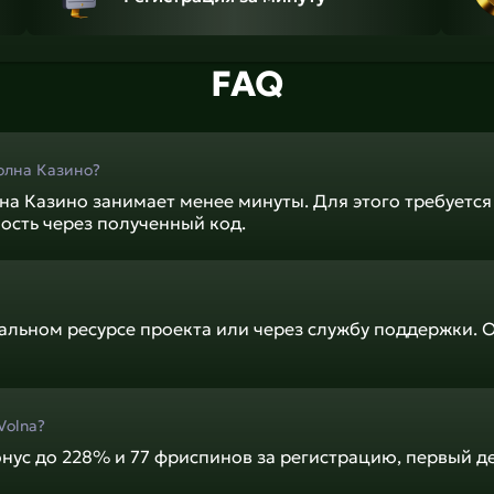
FAQ
олна Казино?
на Казино занимает менее минуты. Для этого требуется
ость через полученный код.
льном ресурсе проекта или через службу поддержки. О
Volna?
нус до 228% и 77 фриспинов за регистрацию, первый д