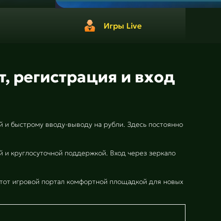
Игры Live
т, регистрация и вход
 и быстрому вводу-выводу на рубли. Здесь постоянно
й и круглосуточной поддержкой. Вход через зеркало
 этот игровой портал комфортной площадкой для новых