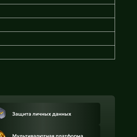
Защита личных данных
Мультивалютная платформа