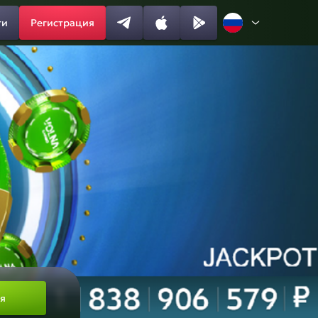
ти
Регистрация
я