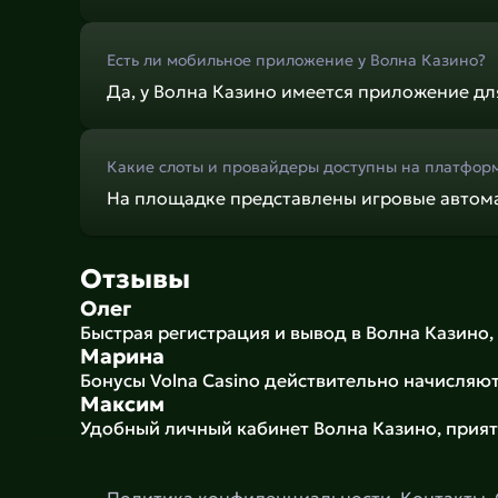
Есть ли мобильное приложение у Волна Казино?
Да, у Волна Казино имеется приложение дл
Какие слоты и провайдеры доступны на платфор
На площадке представлены игровые автоматы о
Отзывы
Олег
Быстрая регистрация и вывод в Волна Казино
Марина
Бонусы Volna Casino действительно начисляют
Максим
Удобный личный кабинет Волна Казино, приятн
Политика конфиденциальности
Контакты