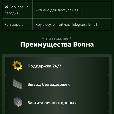
🔀 Зеркало на
Активно для доступа из РФ
сегодня
🔍 Support
Круглосуточный чат, Telegram, Email
Читать далее
Преимущества Волна
Поддержка 24/7
Вывод без задержек
Защита личных данных