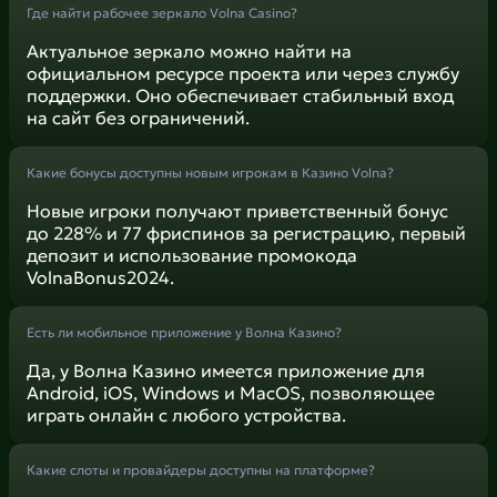
Где найти рабочее зеркало Volna Casino?
Актуальное зеркало можно найти на
официальном ресурсе проекта или через службу
поддержки. Оно обеспечивает стабильный вход
на сайт без ограничений.
Какие бонусы доступны новым игрокам в Казино Volna?
Новые игроки получают приветственный бонус
до 228% и 77 фриспинов за регистрацию, первый
депозит и использование промокода
VolnaBonus2024.
Есть ли мобильное приложение у Волна Казино?
Да, у Волна Казино имеется приложение для
Android, iOS, Windows и MacOS, позволяющее
играть онлайн с любого устройства.
Какие слоты и провайдеры доступны на платформе?