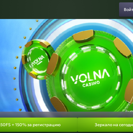
Вой
450FS + 150% за регистрацию
Зеркало на сегодн