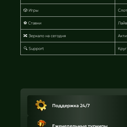
🎲 Игры
Слот
⚽ Ставки
Лайв
🔀 Зеркало на сегодня
Акти
🔍 Support
Круг
Поддержка 24/7
Еженедельные турниры