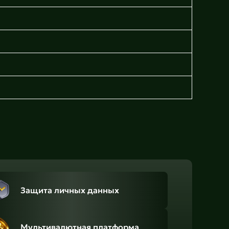
Защита личных данных
Мультивалютная платформа