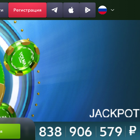
ти
Регистрация
я